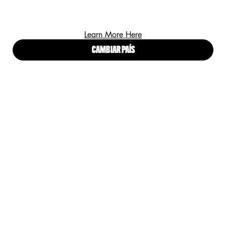
Learn More Here
FIJADOR DE MAQUILLAJE
CAMBIAR PAÍS
SPRAY FIJADOR DE
MAQUILLAJE MAKEUP
SETTING SPRAY - DEWY
0
0
Un size disponible
Dewy Finish / Long Lasting
DESCUBRIR