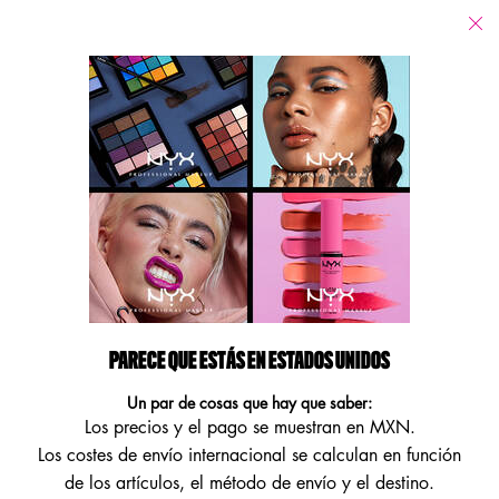
Tiendas
Estoy buscando...
Busca
Main content
Volver
Más vendidos
Más vendidos
Refinar búsqueda
Ordenar por
Filters menu
42 products
PARECE QUE ESTÁS EN ESTADOS UNIDOS
Un par de cosas que hay que saber:
Los precios y el pago se muestran en MXN.
Los costes de envío internacional se calculan en función
de los artículos, el método de envío y el destino.