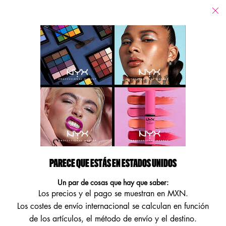
Tiendas
Estoy buscando...
Busca
Main content
Volver LIP GLOSS
JELLY JOB NYX PMU GLOSS CON
BRILLO Y VOLUMEN NATURAL
Efecto jelly que se ve deli. Jelly Job: Sin filler, ¡puro jelly!
¡Presentamos el nuevo Jelly Job de NYX PMU, brillo labial efecto
PARECE QUE ESTÁS EN ESTADOS UNIDOS
brillo + volumen natural! Con una t ...
Seguir leyendo
Un par de cosas que hay que saber:
NUEVO
Los precios y el pago se muestran en MXN.
Los costes de envío internacional se calculan en función
de los artículos, el método de envío y el destino.