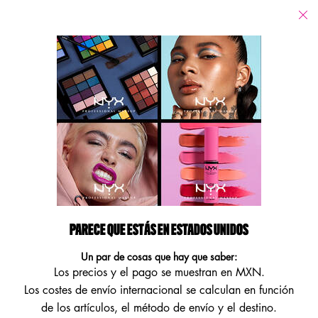
Tiendas
Estoy buscando...
Busca
Main content
Pro Accesible
Pro Accesible
Refinar búsqueda
Ordenar por
Filters menu
4 products
PARECE QUE ESTÁS EN ESTADOS UNIDOS
Un par de cosas que hay que saber:
Los precios y el pago se muestran en MXN.
Los costes de envío internacional se calculan en función
de los artículos, el método de envío y el destino.