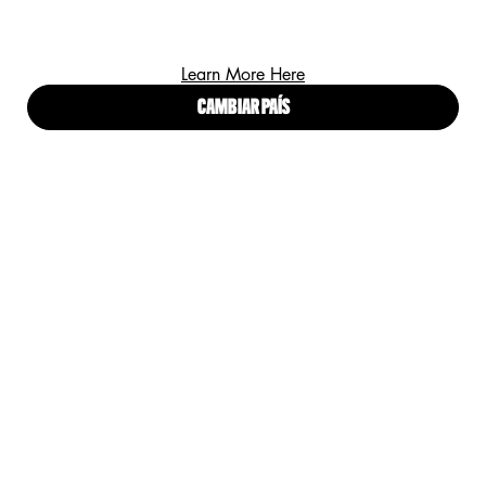
¡REGÍSTRATE Y RECIBE LO ULTIMO EN LANZAMIENTOS,
Learn More Here
TENDENCIAS Y OFERTAS ESPECIALES!
CAMBIAR PAÍS
(*)
Campos obligatorios
Correo electrónico
*
He leído y acepto los
Términos y condiciones
y el
Aviso de
*
Privacidad para Clientes
.
ENVIAR
Proud artistry for all
with love
from Los Angeles