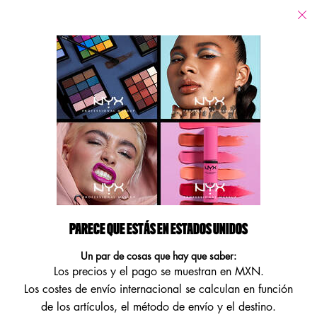
Tiendas
Estoy buscando...
Busca
Main content
No se han encontrado resultados
FÓRMULAS VEGANAS
ENCUENTRA NUESTROS PRODUCTOS VEGANOS DE ALTO
RENDIMIENTO.
Footer navigation
PARECE QUE ESTÁS EN ESTADOS UNIDOS
ATENCIÓN AL CLIENTE
MÁS INFORMACIÓN
Un par de cosas que hay que saber:
Los precios y el pago se muestran en MXN.
Contáctanos
Localizador de tiendas
Los costes de envío internacional se calculan en función
NYX a la puerta de tu casa
de los artículos, el método de envío y el destino.