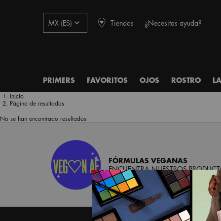
Tiendas
¿Necesitas ayuda?
MX (ES)
PRIMERS
FAVORITOS
OJOS
ROSTRO
L
Main content
Inicio
Página de resultados
No se han encontrado resultados
FÓRMULAS VEGANAS
ENCUENTRA NUESTROS PRODUCTO
Footer navigation