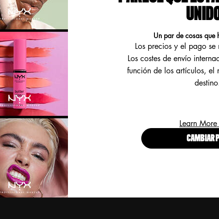
UNID
¡
L
a
Un par de cosas que 
E
Los precios y el pago s
(
Los costes de envío interna
función de los artículos, el
destino
Learn More
CAMBIAR P
P
w