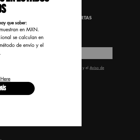
OS
REGÍSTRATE Y RECIBE LO ULTIMO EN
ANZAMIENTOS, TENDENCIAS Y OFERTAS
hay que saber:
SPECIALES!
e muestran en MXN.
*)
Campos obligatorios
cional se calculan en
 método de envío y el
.
Correo electrónico
*
He leído y acepto los
Términos y condiciones
y el
Aviso de
*
Privacidad para Clientes
.
 Here
ENVIAR
AÍS
roud artistry for all
ith love
from Los Angeles