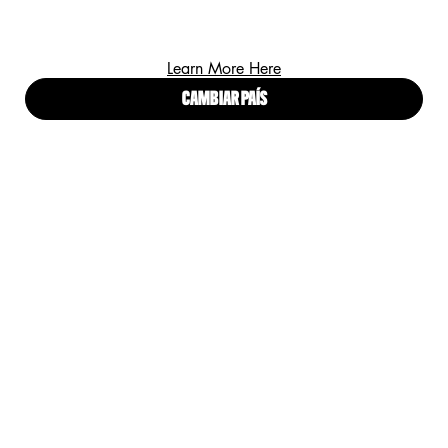
¡REGÍSTRATE Y RECIBE LO ULTIMO EN LANZAMIENTOS,
Learn More Here
TENDENCIAS Y OFERTAS ESPECIALES!
CAMBIAR PAÍS
(*)
Campos obligatorios
Correo electrónico
*
He leído y acepto los
Términos y condiciones
y el
Aviso de
*
Privacidad para Clientes
.
ENVIAR
Proud artistry for all
with love
from Los Angeles