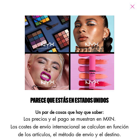
Tiendas
Estoy buscando...
Busca
Main content
No se han encontrado resultados
FÓRMULAS VEGANAS
ENCUENTRA NUESTROS PRODUCTOS VEGANOS DE ALTO
RENDIMIENTO.
Footer navigation
PARECE QUE ESTÁS EN ESTADOS UNIDOS
ATENCIÓN AL CLIENTE
MÁS INFORMACIÓN
Un par de cosas que hay que saber:
Los precios y el pago se muestran en MXN.
Contáctanos
Localizador de tiendas
Los costes de envío internacional se calculan en función
NYX a la puerta de tu casa
de los artículos, el método de envío y el destino.