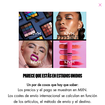
Tiendas
Estoy buscando...
Busca
Main content
No se han encontrado resultados
FÓRMULAS VEGANAS
ENCUENTRA NUESTROS PRODUCTOS VEGANOS DE ALTO
RENDIMIENTO.
Footer navigation
PARECE QUE ESTÁS EN ESTADOS UNIDOS
ATENCIÓN AL CLIENTE
MÁS INFORMACIÓN
Un par de cosas que hay que saber:
Los precios y el pago se muestran en MXN.
Contáctanos
Localizador de tiendas
Los costes de envío internacional se calculan en función
NYX a la puerta de tu casa
de los artículos, el método de envío y el destino.