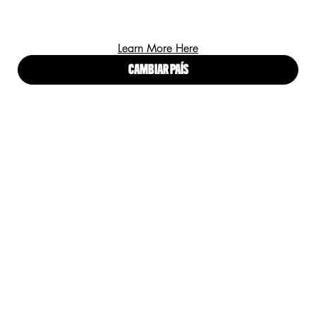
¡REGÍSTRATE Y RECIBE LO ULTIMO EN LANZAMIENTOS,
Learn More Here
TENDENCIAS Y OFERTAS ESPECIALES!
CAMBIAR PAÍS
(*)
Campos obligatorios
Correo electrónico
*
He leído y acepto los
Términos y condiciones
y el
Aviso de
*
Privacidad para Clientes
.
ENVIAR
Proud artistry for all
with love
from Los Angeles