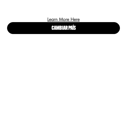
¡REGÍSTRATE Y RECIBE LO ULTIMO EN LANZAMIENTOS,
Learn More Here
TENDENCIAS Y OFERTAS ESPECIALES!
CAMBIAR PAÍS
(*)
Campos obligatorios
Correo electrónico
*
He leído y acepto los
Términos y condiciones
y el
Aviso de
*
Privacidad para Clientes
.
ENVIAR
Proud artistry for all
with love
from Los Angeles