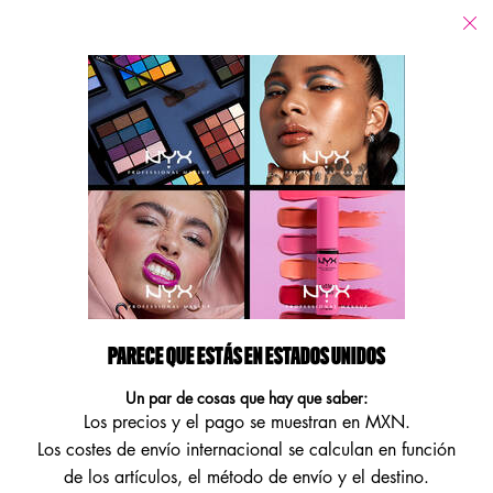
Tiendas
Estoy buscando...
Busca
Main content
No se han encontrado resultados
FÓRMULAS VEGANAS
ENCUENTRA NUESTROS PRODUCTOS VEGANOS DE ALTO
RENDIMIENTO.
Footer navigation
PARECE QUE ESTÁS EN ESTADOS UNIDOS
ATENCIÓN AL CLIENTE
MÁS INFORMACIÓN
Un par de cosas que hay que saber:
Los precios y el pago se muestran en MXN.
Contáctanos
Localizador de tiendas
Los costes de envío internacional se calculan en función
NYX a la puerta de tu casa
de los artículos, el método de envío y el destino.