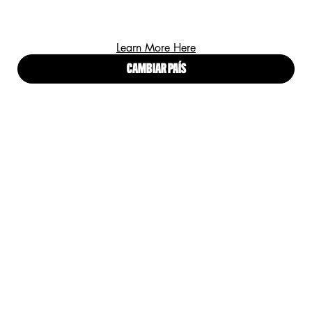
¡REGÍSTRATE Y RECIBE LO ULTIMO EN LANZAMIENTOS,
Learn More Here
TENDENCIAS Y OFERTAS ESPECIALES!
CAMBIAR PAÍS
(*)
Campos obligatorios
Correo electrónico
*
He leído y acepto los
Términos y condiciones
y el
Aviso de
*
Privacidad para Clientes
.
ENVIAR
Proud artistry for all
with love
from Los Angeles