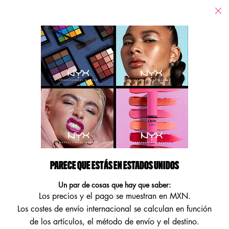
Tiendas
Estoy buscando...
Busca
Main content
No se han encontrado resultados
FÓRMULAS VEGANAS
ENCUENTRA NUESTROS PRODUCTOS VEGANOS DE ALTO
RENDIMIENTO.
Footer navigation
PARECE QUE ESTÁS EN ESTADOS UNIDOS
ATENCIÓN AL CLIENTE
MÁS INFORMACIÓN
Un par de cosas que hay que saber:
Los precios y el pago se muestran en MXN.
Contáctanos
Localizador de tiendas
Los costes de envío internacional se calculan en función
NYX a la puerta de tu casa
de los artículos, el método de envío y el destino.