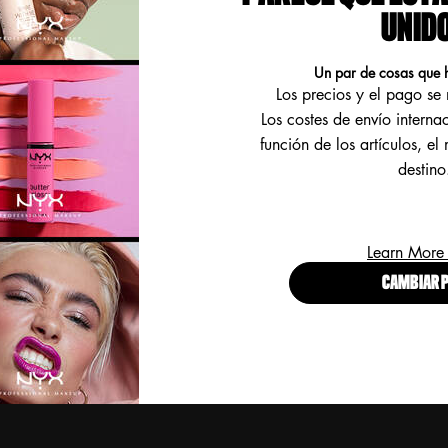
UNID
¡
L
a
Un par de cosas que 
E
Los precios y el pago s
(
Los costes de envío interna
función de los artículos, el
destino
Learn More
CAMBIAR P
P
w