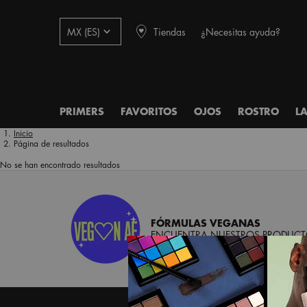
Tiendas
¿Necesitas ayuda?
MX (ES)
PRIMERS
FAVORITOS
OJOS
ROSTRO
L
Main content
Inicio
Página de resultados
No se han encontrado resultados
FÓRMULAS VEGANAS
ENCUENTRA NUESTROS PRODUCTO
Footer navigation