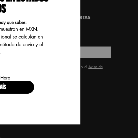
OS
REGÍSTRATE Y RECIBE LO ULTIMO EN
ANZAMIENTOS, TENDENCIAS Y OFERTAS
hay que saber:
SPECIALES!
e muestran en MXN.
*)
Campos obligatorios
cional se calculan en
 método de envío y el
.
Correo electrónico
*
He leído y acepto los
Términos y condiciones
y el
Aviso de
*
Privacidad para Clientes
.
 Here
ENVIAR
AÍS
roud artistry for all
ith love
from Los Angeles