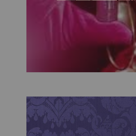
pdp-section-hero-content-LATAM_BRIDGERTON