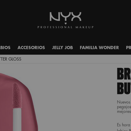
ABIOS
ACCESORIOS
JELLY JOB
FAMILIA WONDER
P
TTER GLOSS
BR
BU
Nuevos 
pegajos
mejores
Es hora 
labios B