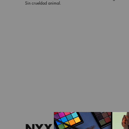
Sin crueldad animal.
NYX PROFESSIO
pdp-section-brand-video-LATAM_NYX_NGL_NYX_1170