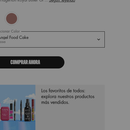
d
ood Cake, 1 of 2
Selected
Praline, 2 of 2
ccionar Color
ar variante
ngel Food Cake
osa
COMPRAR AHORA
Los favoritos de todos:
explora nuestros productos
más vendidos.