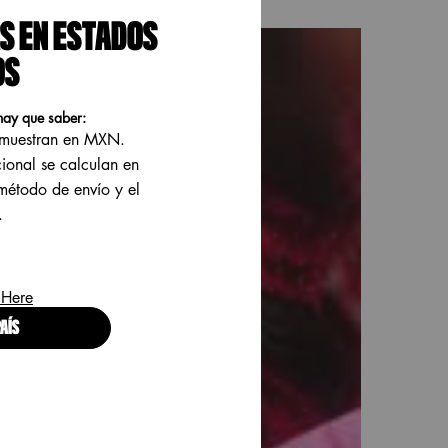
S EN ESTADOS
OS
hay que saber:
e muestran en MXN.
cional se calculan en
 método de envío y el
.
 Here
AÍS