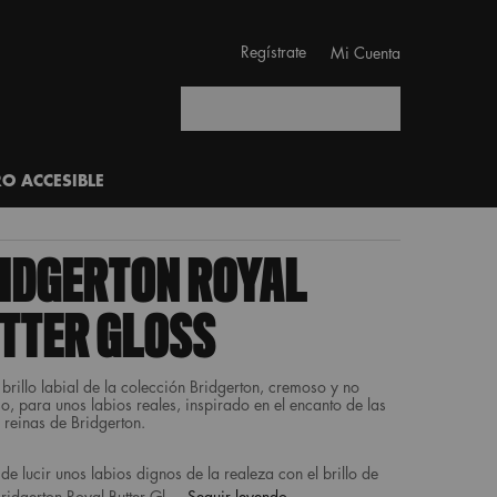
Regístrate
Mi Cuenta
Buscar
RO ACCESIBLE
IDGERTON ROYAL
TTER GLOSS
brillo labial de la colección Bridgerton, cremoso y no
o, para unos labios reales, inspirado en el encanto de las
 reinas de Bridgerton.
de lucir unos labios dignos de la realeza con el brillo de
ridgerton Royal Butter Gl ...
Seguir leyendo