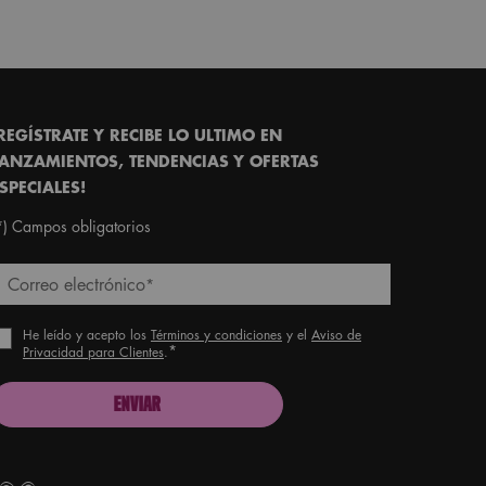
REGÍSTRATE Y RECIBE LO ULTIMO EN
ANZAMIENTOS, TENDENCIAS Y OFERTAS
SPECIALES!
*)
Campos obligatorios
Correo electrónico
*
He leído y acepto los
Términos y condiciones
y el
Aviso de
*
Privacidad para Clientes
.
ENVIAR
roud artistry for all
ith love
from Los Angeles