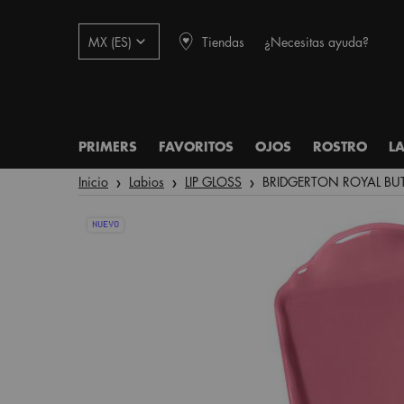
Tiendas
¿Necesitas ayuda?
MX (ES)
PRIMERS
FAVORITOS
OJOS
ROSTRO
L
Main content
Inicio
Labios
LIP GLOSS
BRIDGERTON ROYAL BU
NUEVO