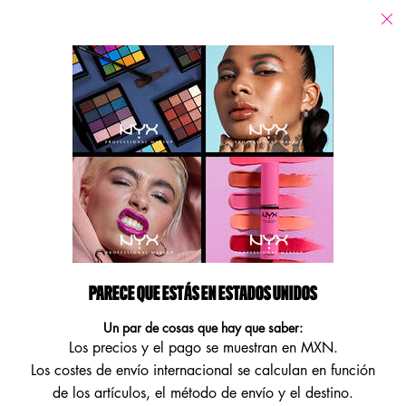
Tiendas
Estoy buscando...
Busca
Main content
Volver Pestañas
JUMBO LASH LINER
Eyeliner negro adhesivo waterproof para pestañas postizas
Te presentamos nuestro innovador Jumbo Lash! 2-en-1 Liner & Lash
Adhesive!, un eyeliner negro de fór ...
Seguir leyendo
PARECE QUE ESTÁS EN ESTADOS UNIDOS
Un par de cosas que hay que saber:
Los precios y el pago se muestran en MXN.
Los costes de envío internacional se calculan en función
de los artículos, el método de envío y el destino.