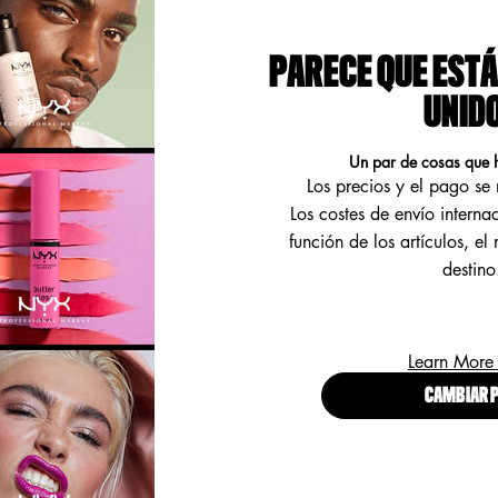
S VEGANOS DE ALTO RENDIMIENTO.
PARECE QUE ESTÁ
UNID
Un par de cosas que 
Los precios y el pago s
¡
Los costes de envío interna
L
a
función de los artículos, el
E
destino
(
Learn More
CAMBIAR P