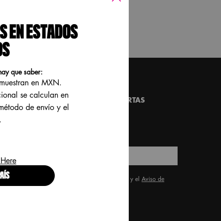
S EN ESTADOS
OS
hay que saber:
e muestran en MXN.
REGÍSTRATE Y RECIBE LO ULTIMO EN
cional se calculan en
ANZAMIENTOS, TENDENCIAS Y OFERTAS
 método de envío y el
SPECIALES!
.
*)
Campos obligatorios
Correo electrónico
*
 Here
AÍS
He leído y acepto los
Términos y condiciones
y el
Aviso de
*
Privacidad para Clientes
.
ENVIAR