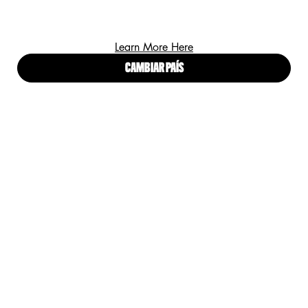
Learn More Here
BROCHAS PARA
BROCHAS DE
MAQUILLAJE PRO
CAMBIAR PAÍS
MAQUILLAJE FLUIDO PRO
CONTOUR BRUSH
SUAL FIBRE FOUNDATION
BRUSH
0
0
0
0
Un size disponible
Un size disponible
NYX Professional Makeup Pro Contour Brush
NYX Pro Dual Fiber Foundation Brush
DESCUBRIR
DESCUBRIR