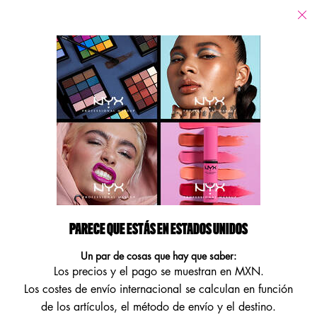
Tiendas
Estoy buscando...
Busca
Main content
Volver
Rostro y Cuerpo
Rostro y Cuerpo
Refinar búsqueda
Ordenar por
Filters menu
11 products
PARECE QUE ESTÁS EN ESTADOS UNIDOS
Un par de cosas que hay que saber:
Los precios y el pago se muestran en MXN.
Los costes de envío internacional se calculan en función
de los artículos, el método de envío y el destino.