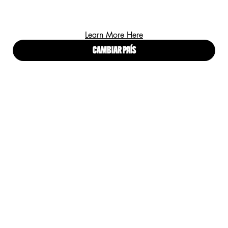
Learn More Here
BROCHA PARA POLVOS
PRO POWDER BRUSH
CAMBIAR PAÍS
0
0
Un size disponible
NYX Pro Powder Brush
DESCUBRIR
Volver a Brochas