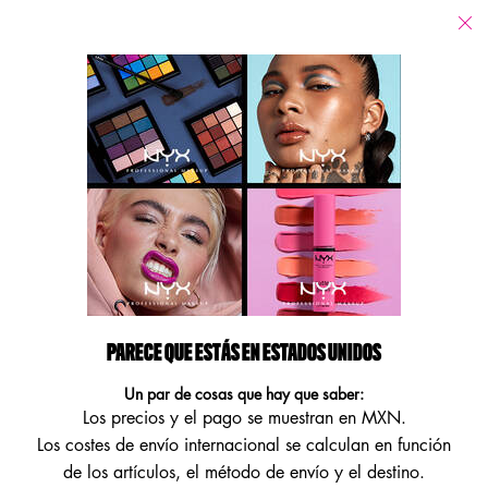
Tiendas
Estoy buscando...
Busca
Main content
Volver
Colorete
Colorete
Refinar búsqueda
Ordenar por
Filters menu
1 product
PARECE QUE ESTÁS EN ESTADOS UNIDOS
Un par de cosas que hay que saber:
Los precios y el pago se muestran en MXN.
Los costes de envío internacional se calculan en función
de los artículos, el método de envío y el destino.