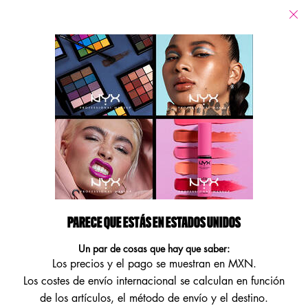
Tiendas
Estoy buscando...
Busca
Main content
Volver Brochas de maquillaje
BROCHAS PARA POLVOS PRO
DUAL FIBRE POWDER BRUSH
Equípate como un profesional y añade tu toque experto a cada look
con la NYX PROFESSIONAL MAKEUP Bro ...
Seguir leyendo
PARECE QUE ESTÁS EN ESTADOS UNIDOS
Un par de cosas que hay que saber:
Los precios y el pago se muestran en MXN.
Los costes de envío internacional se calculan en función
de los artículos, el método de envío y el destino.