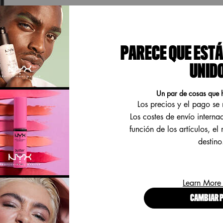
PARECE QUE ESTÁ
UNID
Un par de cosas que 
Los precios y el pago s
Los costes de envío interna
MODO DE USO
BENEFICIOS
función de los artículos, el
destino
cada look con el NYX
Learn More
ush - un pincel multifunción
icado con fibras sintéticas.
CAMBIAR P