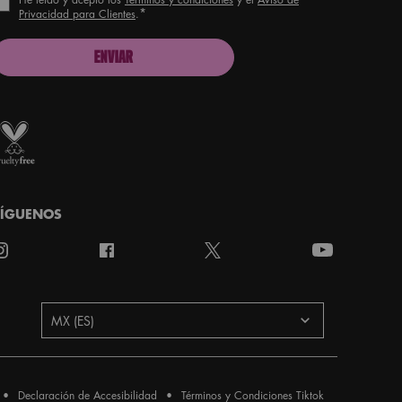
*
Privacidad para Clientes
.
ENVIAR
roud artistry for all
ith love
from Los Angeles
SÍGUENOS
aís
MX (ES)
Declaración de Accesibilidad
Términos y Condiciones Tiktok