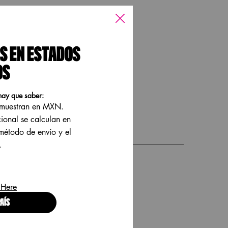
S EN ESTADOS
OS
hay que saber:
e muestran en MXN.
cional se calculan en
INGREDIENTES
 método de envío y el
.
 Here
AÍS