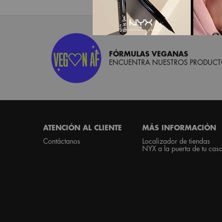
PDP “empujes” servicios
PDP enlaces redes social m&oacute;viles producto
PDP secci&oacute;n rutinas
PDP secci&oacute;n puesto 1
PDP secci&oacute;n puesto 2
FÓRMULAS VEGANAS
ENCUENTRA NUESTROS PRODUCTO
Footer navigation
ATENCIÓN AL CLIENTE
MÁS INFORMACIÓN
Contáctanos
Localizador de tiendas
NYX a la puerta de tu cas