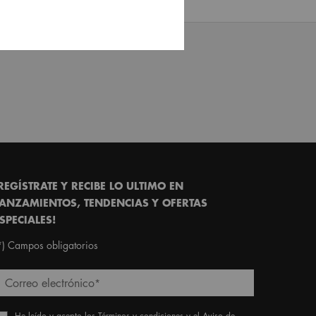
REGÍSTRATE Y RECIBE LO ULTIMO EN
ANZAMIENTOS, TENDENCIAS Y OFERTAS
SPECIALES!
*)
Campos obligatorios
Correo electrónico
*
He leído y acepto los
Términos y condiciones
y el
Aviso de