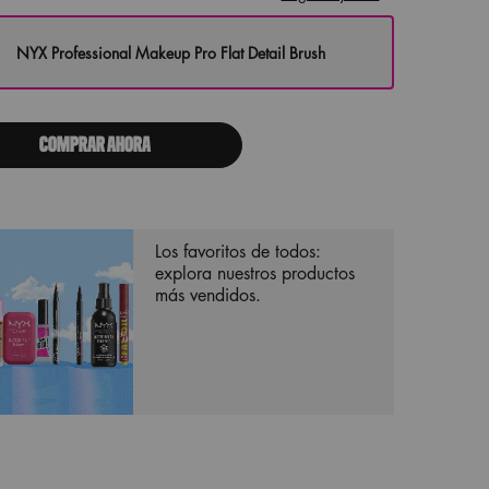
NYX Professional Makeup Pro Flat Detail Brush
Selected
, 1 of 1
COMPRAR AHORA
Los favoritos de todos:
explora nuestros productos
más vendidos.