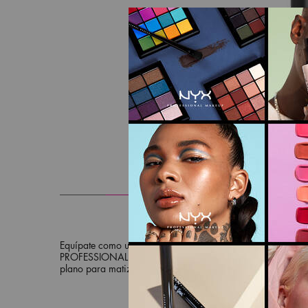
PDP pesta&ntilde;as
DESCRIPCIÓN
Equípate como un profesional y añade tu toque experto a 
PROFESSIONAL MAKEUP brochas para ojos Pro Flat Detail Br
plano para matizar ideal para aplicación en párpados. Fabr