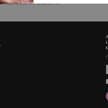
S VEGANOS DE ALTO RENDIMIENTO.
¡
L
a
E
(
P