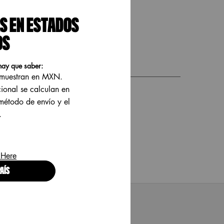
S EN ESTADOS
OS
INGREDIENTES
hay que saber:
e muestran en MXN.
cional se calculan en
 método de envío y el
.
 Here
AÍS