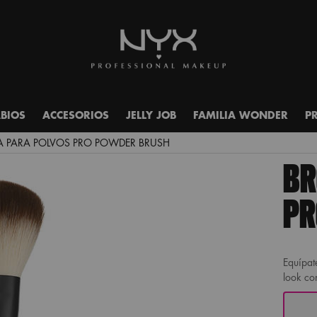
ABIOS
ACCESORIOS
JELLY JOB
FAMILIA WONDER
P
 PARA POLVOS PRO POWDER BRUSH
BR
PR
Equípat
look c
One size only