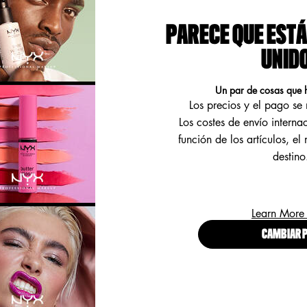
PARECE QUE ESTÁ
UNID
MODO DE USO
BENEFICIOS
Un par de cosas que 
Los precios y el pago s
Los costes de envío interna
función de los artículos, el
cada look con la NYX
destino
lo creado para una aplicación
usiona las diferentes texturas de
Learn More
CAMBIAR P