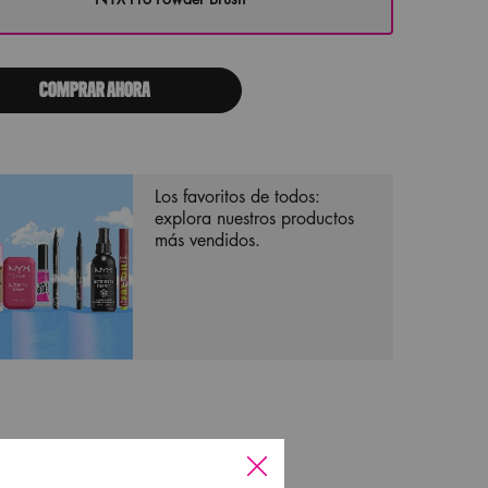
Selected
, 1 of 1
COMPRAR AHORA
Los favoritos de todos:
explora nuestros productos
más vendidos.